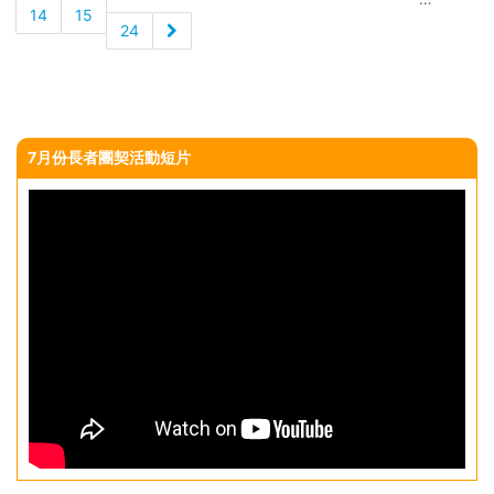
14
15
24
7月份長者團契活動短片