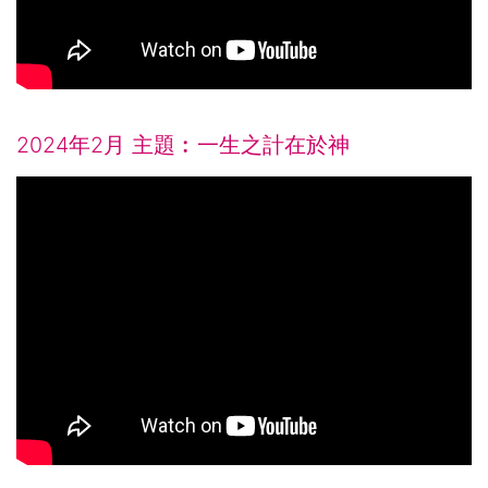
2024年2月 主題︰一生之計在於神