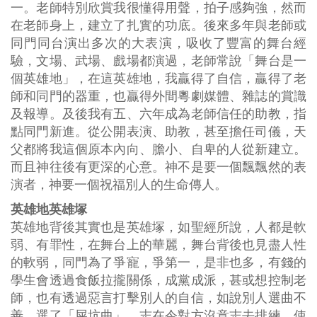
一。老師特別欣賞我很懂得用聲，拍子感夠強，然而
在老師身上，建立了扎實的功底。後來多年與老師或
同門同台演出多次的大表演，吸收了豐富的舞台經
驗，文場、武場、戲場都演過，老師常說「舞台是一
個英雄地」，在這英雄地，我贏得了自信，贏得了老
師和同門的器重，也贏得外間粵劇媒體、雜誌的賞識
及報導。及後我有五、六年成為老師信任的助教，指
點同門新進。從公開表演、助教，甚至擔任司儀，天
父都將我這個原本內向、膽小、自卑的人從新建立。
而且神往後有更深的心意。神不是要一個飄飄然的表
演者，神要一個祝福別人的生命傳人。
英雄地英雄塚
英雄地背後其實也是英雄塚，如聖經所說，人都是軟
弱、有罪性，在舞台上的華麗，舞台背後也見盡人性
的軟弱，同門為了爭寵，爭第一，是非也多，有錢的
學生會透過食飯拉攏關係，成黨成派，甚或想控制老
師，也有透過惡言打擊別人的自信，如說別人選曲不
善，選了「屎坑曲」，志在令對方沒意志去排練，使