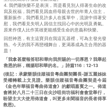
4. 我們最快樂不是表演，而是看見別人得著生命的改
寫及祝福，我們看見因血癌母親去世的年青人信主，
重新振作，我們看見許多人在孤單中，流淚中得著安
慰，我們看見失明人因信主找回心中的光明及勇氣。
原來作僕人比作英雄更能感受生命的意義和快樂。
回想神恩，有主這寶貝在我這瓦器裡，可為主發光發
熱。今天的我不再戀棧舞台，更渴慕成為主合用的器
皿！
「我拿甚麼報答耶和華向我所賜的一切厚恩？我舉起
救恩的杯，稱揚耶和華的名。」詩篇116：12-13
(後記：承蒙樂韻佳蹤福音粵曲團契團長-謝五麗姊妹
受權轉載上文見證。樂韻佳蹤福音粵曲團契是今屆
《金色年華福音粵曲佈道會》的獻唱嘉賓之一。佈道
會將於八月二十三日在尖沙咀街坊福利會會堂舉行，
盼望主大大使用佈道會，叫更多未聞福音的長者得享
救恩)。