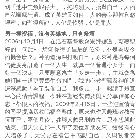
到「池中無魚蝦仔大」，拖垮別人，抬舉自己，人的
自私顯露無遺。成了英雄又如何，人的善良卻被私慾
埋葬，如聖經所說，人仍是軟弱，仍是罪人。
另一種祝福，沒有英雄地，只有祭壇
2006年10月1日，在活石基督教會崇拜聽道，藉著聖
經的一句話-「焉知你得了皇后的位份，不是為現今
的機會麼？」神的道深深打動自己，原來神是為每個
信徒度身訂造了一個人生，就算一個普通小女子，面
對一個決定，只要願意為主「多走一步」，主就會為
她打開一道更豐盛生命的門，我的心被聖靈及神的道
深深感動！為了裝備自己，我多走一步，報讀了短宣
中心的倩青課程，令我在聖經裝備及與人分享信仰心
志上都很大的祝福。2009年2月16日，一些短宣倩青
的同學提議我教唱福音粵曲，原來也作興趣班教教玩
玩而已，兩個月後，參與人數只剩數位，原本想就此
結束。但天父在那一天帶了幾位新朋友來，慢慢有心
人增多了，天父更在禱告中感動自己，又與牧者交