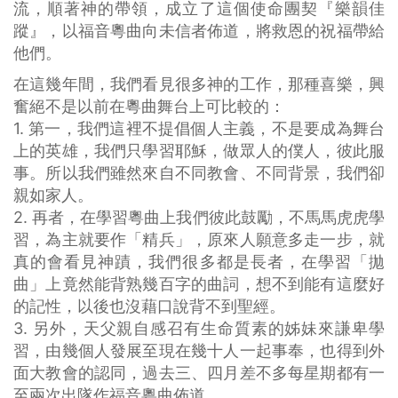
流，順著神的帶領，成立了這個使命團契『樂韻佳
蹤』，以福音粵曲向未信者佈道，將救恩的祝福帶給
他們。
在這幾年間，我們看見很多神的工作，那種喜樂，興
奮絕不是以前在粵曲舞台上可比較的：
1. 第一，我們這裡不提倡個人主義，不是要成為舞台
上的英雄，我們只學習耶穌，做眾人的僕人，彼此服
事。所以我們雖然來自不同教會、不同背景，我們卻
親如家人。
2. 再者，在學習粵曲上我們彼此鼓勵，不馬馬虎虎學
習，為主就要作「精兵」，原來人願意多走一步，就
真的會看見神蹟，我們很多都是長者，在學習「拋
曲」上竟然能背熟幾百字的曲詞，想不到能有這麼好
的記性，以後也沒藉口說背不到聖經。
3. 另外，天父親自感召有生命質素的姊妹來謙卑學
習，由幾個人發展至現在幾十人一起事奉，也得到外
面大教會的認同，過去三、四月差不多每星期都有一
至兩次出隊作福音粵曲佈道。