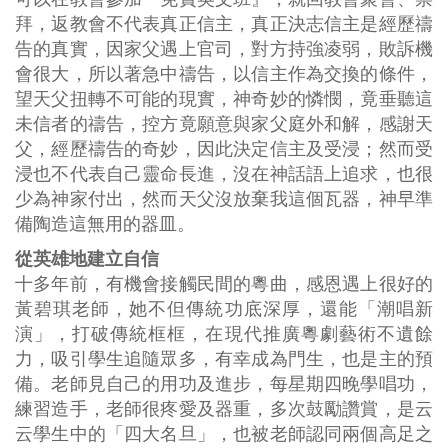
拜，返教會不代表真正信主，真正決志信主是經歷禱
告的真實，因家父遇上官司，對方持強凌弱，敗訴機
會很大，所以著急中禱告，以信主作為交換的條件，
望天父扭轉不可能的現實，神奇妙的憐憫，竟垂聽這
未信者的禱告，控方竟願意與家父庭外和解，感謝天
父，經歷禱告的奇妙，因此決定信主及受浸；然而受
浸也不代表自己靈命長進，沒在神話語上追求，也很
少為神家付出，然而天父沒放棄我這個瓦器，神早準
備陶造這無用的器皿。
從英雄地建立自信
十多年前，有機會接觸民間的粵曲，感恩遇上很好的
黃碧琪老師，她不但傳統功底深厚，還能「潮唱新
演」，打破傳統框框，在現代推廣粵劇藝術不遺餘
力，吸引學生追隨眾多，有幸成為門生，也是主的預
備。老師見自己的用功及進步，每星期四晚學唱功，
練習造手，老師很疼愛及器重，多次鼓勵讚賞，是云
云學生中的「四大名旦」，也被老師認同兩個高足之