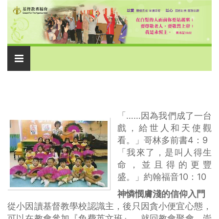
Toggle
navigation
「……因為我們成了一台
戲，給世人和天使觀
看。」哥林多前書4：9
「我來了，是叫人得生
命，並且得的更豐
盛。」約翰福音10：10
神憐憫膚淺的信仰入門
從小因讀基督教學校認識主，後只因貪小便宜心態，
可以在教會參加『免費英文班』，就回教會聚會、崇